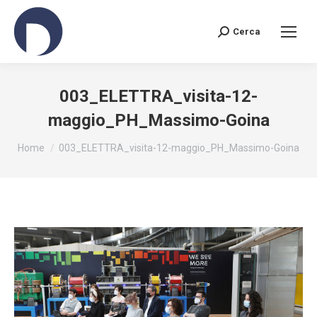
Cerca
Search:
003_ELETTRA_visita-12-
maggio_PH_Massimo-Goina
You are here:
Home
003_ELETTRA_visita-12-maggio_PH_Massimo-Goina