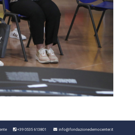
ente
+39 0535 613801
info@fondazionedemocenter.it