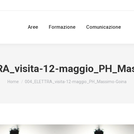
Aree
Formazione
Comunicazione
A_visita-12-maggio_PH_Ma
You are here:
Home
004_ELETTRA_visita-12-maggio_PH_Massimo-Goina