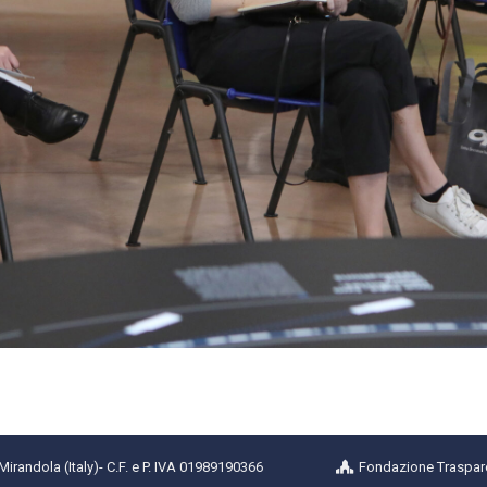
randola (Italy)- C.F. e P. IVA 01989190366
Fondazione Traspar