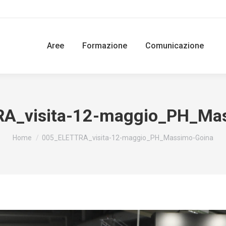
Aree
Formazione
Comunicazione
A_visita-12-maggio_PH_Ma
You are here:
Home
005_ELETTRA_visita-12-maggio_PH_Massimo-Goina