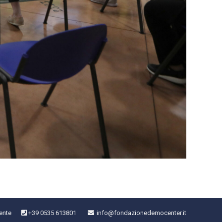
ente
+39 0535 613801
info@fondazionedemocenter.it