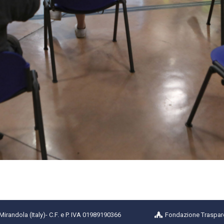
randola (Italy)- C.F. e P. IVA 01989190366
Fondazione Traspar