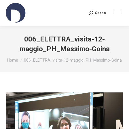
Cerca
Search:
006_ELETTRA_visita-12-
maggio_PH_Massimo-Goina
You are here:
Home
006_ELETTRA_visita-12-maggio_PH_Massimo-Goina