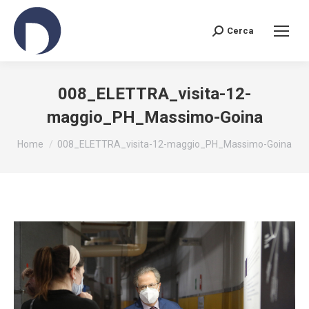
Cerca
Search:
008_ELETTRA_visita-12-
maggio_PH_Massimo-Goina
You are here:
Home
008_ELETTRA_visita-12-maggio_PH_Massimo-Goina