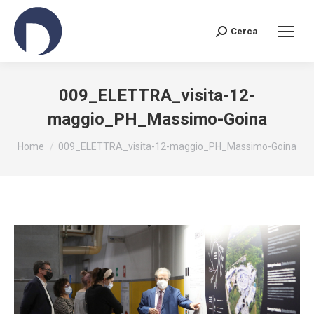
Cerca
Search:
009_ELETTRA_visita-12-
maggio_PH_Massimo-Goina
You are here:
Home
009_ELETTRA_visita-12-maggio_PH_Massimo-Goina