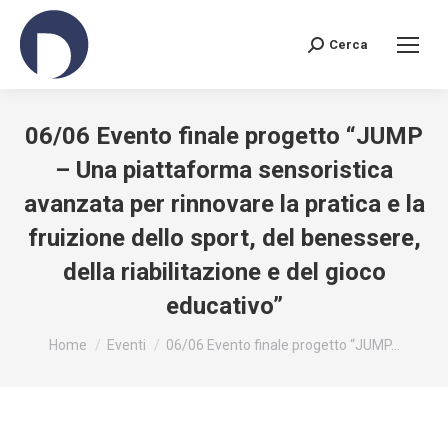
Cerca
Search:
06/06 Evento finale progetto “JUMP
– Una piattaforma sensoristica
avanzata per rinnovare la pratica e la
fruizione dello sport, del benessere,
della riabilitazione e del gioco
educativo”
You are here:
Home
Eventi
06/06 Evento finale progetto “JUMP…