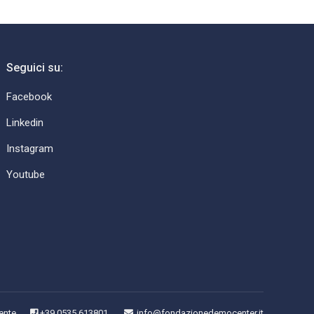
Seguici su:
Facebook
Linkedin
Instagram
Youtube
ente
+39 0535 613801
info@fondazionedemocenter.it