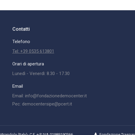
Contatti
Telefono
Tel: +39 0535 613801
Orari di apertura
Lunedì - Venerdì: 8.30 - 17.30
Email
Email: info@fondazionedemocenter.it
Pec: democentersipe@pcert.it
randola (Italy)- C.F. e P. IVA 01989190366
Fondazione Traspar