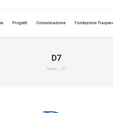
ne
Progetti
Comunicazione
Fondazione Traspar
D7
You are here:
Home
D7