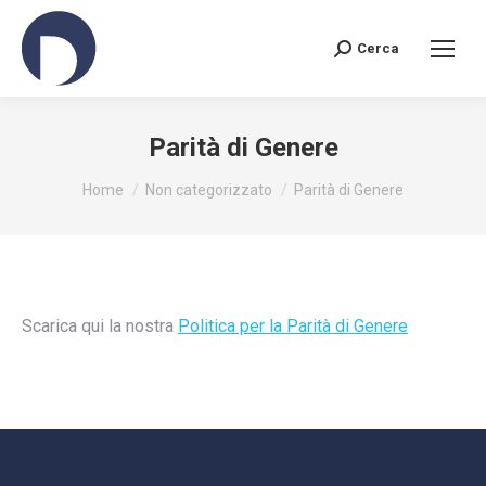
Cerca
Search:
Parità di Genere
You are here:
Home
Non categorizzato
Parità di Genere
Scarica qui la nostra
Politica per la Parità di Genere