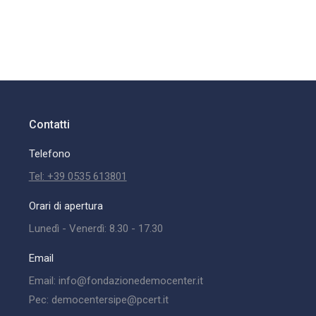
Contatti
Telefono
Tel: +39 0535 613801
Orari di apertura
Lunedì - Venerdì: 8.30 - 17.30
Email
Email: info@fondazionedemocenter.it
Pec: democentersipe@pcert.it