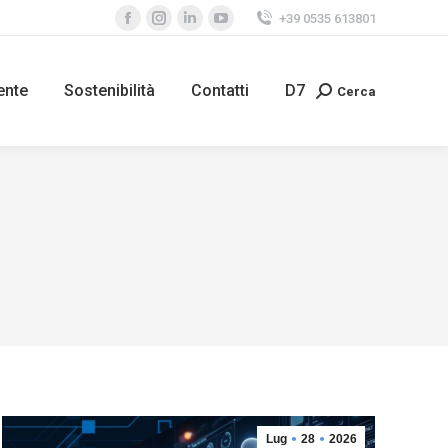
+39 0535 613801
ente
Sostenibilità
Contatti
D7
Cerca
Lug
28
2026