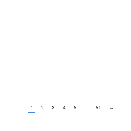
1
2
3
4
5
…
61
→