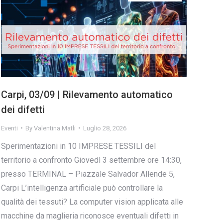
Carpi, 03/09 | Rilevamento automatico
dei difetti
Eventi
By
Valentina Matli
Luglio 28, 2026
Sperimentazioni in 10 IMPRESE TESSILI del
territorio a confronto Giovedì 3 settembre ore 14:30,
presso TERMINAL – Piazzale Salvador Allende 5,
Carpi L’intelligenza artificiale può controllare la
qualità dei tessuti? La computer vision applicata alle
macchine da maglieria riconosce eventuali difetti in