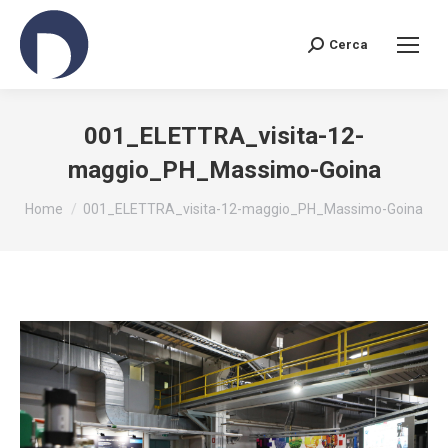
Cerca
Search:
001_ELETTRA_visita-12-
maggio_PH_Massimo-Goina
You are here:
Home
001_ELETTRA_visita-12-maggio_PH_Massimo-Goina