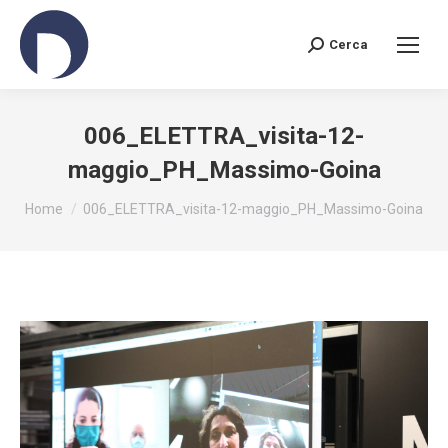
Cerca
Search:
006_ELETTRA_visita-12-
maggio_PH_Massimo-Goina
You are here:
Home
006_ELETTRA_visita-12-maggio_PH_Massimo-Goina