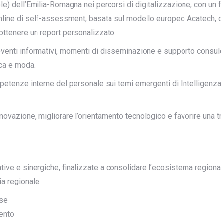
) dell’Emilia-Romagna nei percorsi di digitalizzazione, con un foc
a online di self-assessment, basata sul modello europeo Acatech,
 ottenere un report personalizzato.
eventi informativi, momenti di disseminazione e supporto consulen
ica e moda.
etenze interne del personale sui temi emergenti di Intelligenza Ar
innovazione, migliorare l’orientamento tecnologico e favorire una t
operative e sinergiche, finalizzate a consolidare l’ecosistema regio
ia regionale.
ese
vento