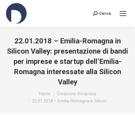
Cerca
Search:
22.01.2018 – Emilia-Romagna in
Silicon Valley: presentazione di bandi
per imprese e startup dell’Emilia-
Romagna interessate alla Silicon
Valley
You are here:
Home
Creazione d’impresa
22.01.2018 – Emilia-Romagna in Silicon…