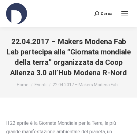
Cerca
Search:
22.04.2017 – Makers Modena Fab
Lab partecipa alla “Giornata mondiale
della terra” organizzata da Coop
Allenza 3.0 all’Hub Modena R-Nord
You are here:
Home
Eventi
22.04.2017 – Makers Modena Fab…
Il 22 aprile è la Giornata Mondiale per la Terra, la più
grande manifestazione ambientale del pianeta, un