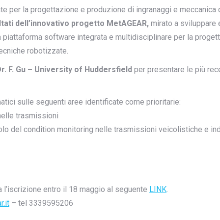
e per la progettazione e produzione di ingranaggi e meccanica d
ltati dell’innovativo progetto MetAGEAR,
mirato a sviluppare e
 piattaforma software integrata e multidisciplinare per la proget
ecniche robotizzate.
Dr. F. Gu – University of Huddersfield
per presentare le più rece
tici sulle seguenti aree identificate come prioritarie:
nelle trasmissioni
olo del condition monitoring nelle trasmissioni veicolistiche e ind
ta l’iscrizione entro il 18 maggio al seguente
LINK
.
.it
– tel 3339595206