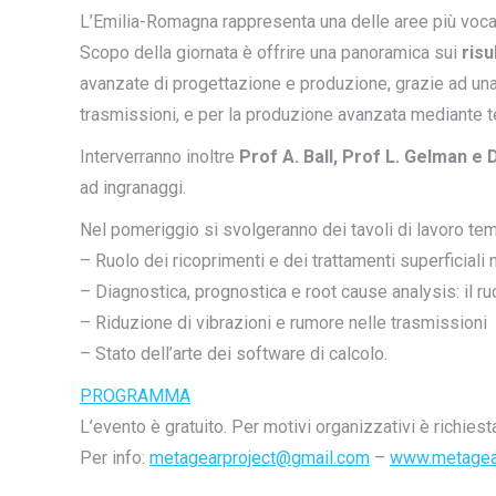
L’Emilia-Romagna rappresenta una delle aree più vocat
Scopo della giornata è offrire una panoramica sui
risu
avanzate di progettazione e produzione, grazie ad una
trasmissioni, e per la produzione avanzata mediante t
Interverranno inoltre
Prof A. Ball, Prof L. Gelman e 
ad ingranaggi.
Nel pomeriggio si svolgeranno dei tavoli di lavoro tema
– Ruolo dei ricoprimenti e dei trattamenti superficiali 
– Diagnostica, prognostica e root cause analysis: il ru
– Riduzione di vibrazioni e rumore nelle trasmissioni
– Stato dell’arte dei software di calcolo.
PROGRAMMA
L’evento è gratuito. Per motivi organizzativi è richies
Per info:
metagearproject@gmail.com
–
www.metagear