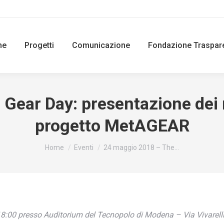
ne
Progetti
Comunicazione
Fondazione Traspar
ear Day: presentazione dei ri
progetto MetAGEAR
You are here:
Home
Eventi
24 maggio 2018 – The…
8:00 presso Auditorium del Tecnopolo di Modena – Via Vivarelli