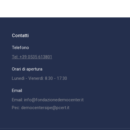
Contatti
Telefono
Tel: +39 0535 613801
Orari di apertura
Lunedì - Venerdì: 8.30 - 17.30
Email
Email: info@fondazionedemocenter.it
Pec: democentersipe@pcert.it