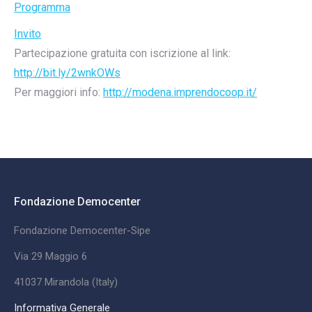
Programma
Invito
Partecipazione gratuita con iscrizione al link:
http://bit.ly/2wnkOWs
Per maggiori info:
http://modena.imprendocoop.it/
Fondazione Democenter
Fondazione Democenter-Sipe
Via 29 Maggio 6
41037 Mirandola (Italy)
Informativa Generale