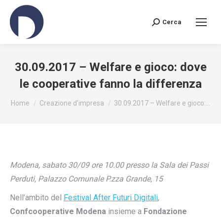
Cerca
Search:
30.09.2017 – Welfare e gioco: dove
le cooperative fanno la differenza
You are here:
Home
Creazione d’impresa
30.09.2017 – Welfare e gioco:…
Modena, sabato 30/09 ore 10.00 presso la Sala dei Passi
Perduti, Palazzo Comunale P.zza Grande, 15
Nell’ambito del
Festival After Futuri Digitali
,
Confcooperative Modena
insieme a
Fondazione