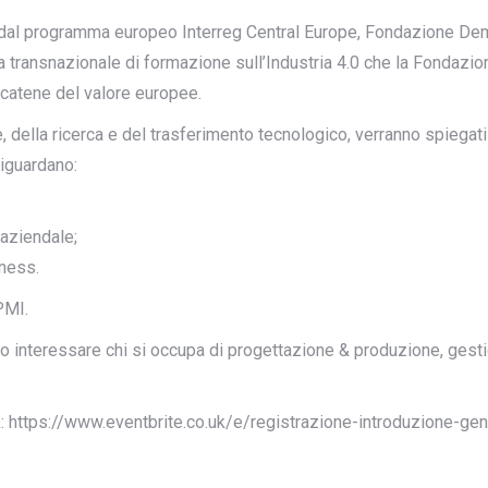
dal programma europeo Interreg Central Europe, Fondazione Dem
ma transnazionale di formazione sull’Industria 4.0 che la Fondazio
 catene del valore europee.
e, della ricerca e del trasferimento tecnologico, verranno spiegat
riguardano:
 aziendale;
iness.
 PMI.
ono interessare chi si occupa di progettazione & produzione, ges
ink: https://www.eventbrite.co.uk/e/registrazione-introduzione-g