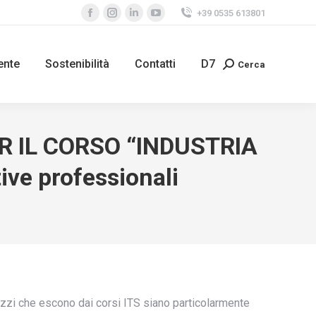
+39 0535 613801
Facebook
Instagram
Linkedin
YouTube
page
page
page
page
opens
opens
opens
opens
ente
Sostenibilità
Contatti
D7
Cerca
Search:
in
in
in
in
new
new
new
new
window
window
window
window
ER IL CORSO “INDUSTRIA
ve professionali
azzi che escono dai corsi ITS siano particolarmente