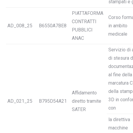
stampati e 
PIATTAFORMA
Corso form
CONTRATTI
AD_008_25
B6550A7BE8
in ambito
PUBBLICI
medicale
ANAC
Servizio di a
di stesura d
documentaz
al fine della
marcatura 
della stamp
Affidamento
3D in confo
AD_021_25
B795D54A21
diretto tramite
con
SATER
la direttiva
macchine