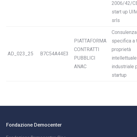
2006/42/C
start up UI
srls
Consulenza
PIATTAFORMA
specifica a
CONTRATTI
proprietà
AD_023_25
B7C54A44E3
PUBBLICI
intellettuale
ANAC
industriale 
startup
Fondazione Democenter