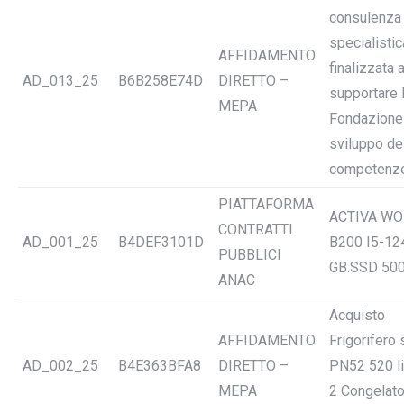
consulenza
specialistic
AFFIDAMENTO
finalizzata 
AD_013_25
B6B258E74D
DIRETTO –
supportare 
MEPA
Fondazione 
sviluppo de
competenz
PIATTAFORMA
ACTIVA W
CONTRATTI
AD_001_25
B4DEF3101D
B200 I5-12
PUBBLICI
GB.SSD 50
ANAC
Acquisto
AFFIDAMENTO
Frigorifero 
AD_002_25
B4E363BFA8
DIRETTO –
PN52 520 lit
MEPA
2 Congelato