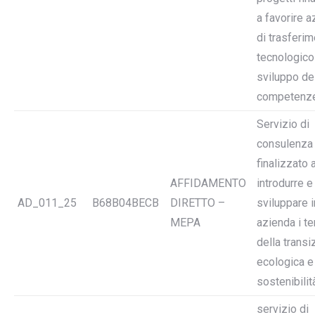
a favorire a
di trasferi
tecnologico
sviluppo de
competenz
Servizio di
consulenza
finalizzato 
AFFIDAMENTO
introdurre e
AD_011_25
B68B04BECB
DIRETTO –
sviluppare i
MEPA
azienda i t
della transi
ecologica e
sostenibilit
servizio di