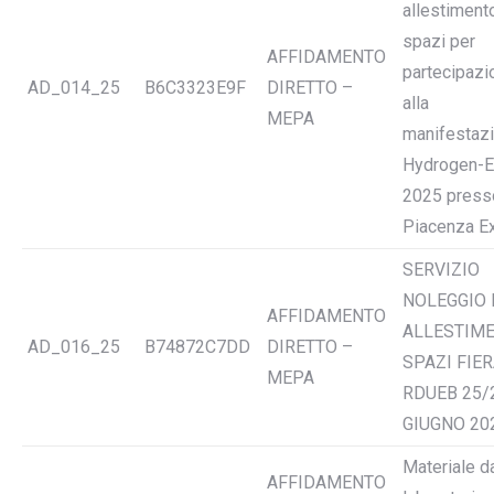
allestiment
spazi per
AFFIDAMENTO
partecipazi
AD_014_25
B6C3323E9F
DIRETTO –
alla
MEPA
manifestaz
Hydrogen-
2025 press
Piacenza E
SERVIZIO
NOLEGGIO 
AFFIDAMENTO
ALLESTIM
AD_016_25
B74872C7DD
DIRETTO –
SPAZI FIE
MEPA
RDUEB 25/
GIUGNO 20
Materiale d
AFFIDAMENTO