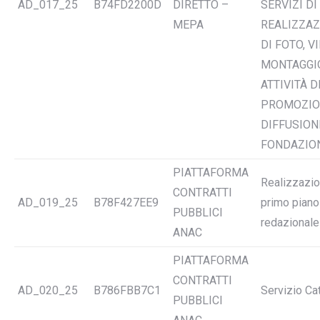
AD_017_25
B74FD2200D
DIRETTO –
SERVIZI DI
MEPA
REALIZZAZ
DI FOTO, V
MONTAGGI
ATTIVITÀ D
PROMOZIO
DIFFUSION
FONDAZIO
PIATTAFORMA
Realizzazi
CONTRATTI
AD_019_25
B78F427EE9
primo piano
PUBBLICI
redazionale
ANAC
PIATTAFORMA
CONTRATTI
AD_020_25
B786FBB7C1
Servizio Ca
PUBBLICI