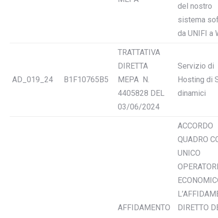
del nostro
sistema so
da UNIFI a 
TRATTATIVA
DIRETTA
Servizio di
AD_019_24
B1F10765B5
MEPA N.
Hosting di S
4405828 DEL
dinamici
03/06/2024
ACCORDO
QUADRO C
UNICO
OPERATOR
ECONOMIC
L’AFFIDAM
AFFIDAMENTO
DIRETTO D