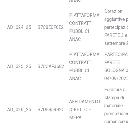
ANAC
Dotazioni
PIATTAFORMA
aggiuntive 
CONTRATTI
AD_024_25
B7C8E0F6E2
partecipazi
PUBBLICI
FARETE 3 e
ANAC
settembre 
PIATTAFORMA
PARTECIPA
CONTRATTI
FARETE
AD_025_25
B7CCAF3682
PUBBLICI
BOLOGNA 0
ANAC
04/09/202
Fornitura di
stampa di
AFFIDAMENTO
materiale
AD_026_25
B7DE859B2C
DIRETTO –
promozional
MEPA
comunicazi