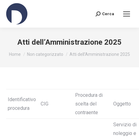
Cerca
Search:
Atti dell’Amministrazione 2025
You are here:
Home
Non categorizzato
Atti dell’Amministrazione 2025
Procedura di
Identificativo
CIG
scelta del
Oggetto
procedura
contraente
Servizio di
noleggio e