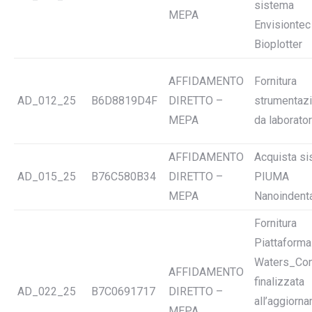
sistema
MEPA
Envisiontec
Bioplotter
AFFIDAMENTO
Fornitura
AD_012_25
B6D8819D4F
DIRETTO –
strumentaz
MEPA
da laborator
AFFIDAMENTO
Acquista s
AD_015_25
B76C580B34
DIRETTO –
PIUMA
MEPA
Nanoindent
Fornitura
Piattaforma
Waters_Con
AFFIDAMENTO
finalizzata
AD_022_25
B7C0691717
DIRETTO –
all’aggiorn
MEPA