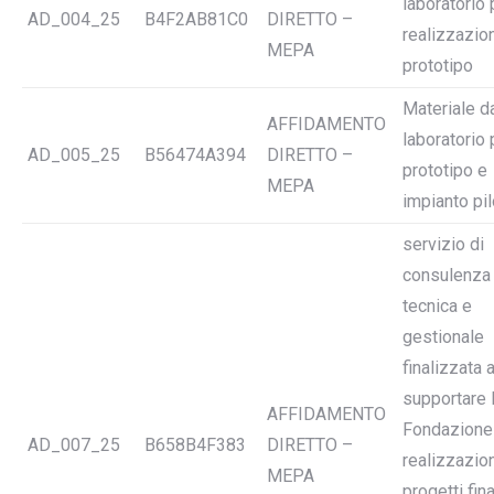
laboratorio 
AD_004_25
B4F2AB81C0
DIRETTO –
realizzazio
MEPA
prototipo
Materiale d
AFFIDAMENTO
laboratorio 
AD_005_25
B56474A394
DIRETTO –
prototipo e
MEPA
impianto pil
servizio di
consulenza
tecnica e
gestionale
finalizzata 
supportare 
AFFIDAMENTO
Fondazione 
AD_007_25
B658B4F383
DIRETTO –
realizzazio
MEPA
progetti fina