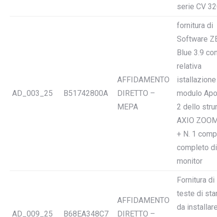
serie CV 320
fornitura di
Software Z
Blue 3.9 co
relativa
AFFIDAMENTO
istallazione
AD_003_25
B51742800A
DIRETTO –
modulo Ap
MEPA
2 dello str
AXIO ZOOM
+ N. 1 comp
completo di
monitor
Fornitura di
teste di st
AFFIDAMENTO
da installar
AD_009_25
B68EA348C7
DIRETTO –