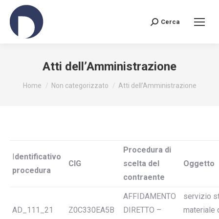
Cerca
Search:
Atti dell’Amministrazione
You are here:
Home
Non categorizzato
Atti dell’Amministrazione
Procedura di
I
dentificativo
CIG
scelta del
Oggetto
procedura
contraente
AFFIDAMENTO
servizio 
AD_111_21
Z0C330EA5B
DIRETTO –
materiale 