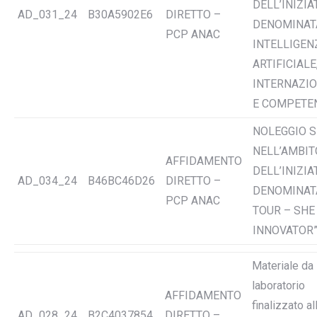
DELL’INIZIA
AD_031_24
B30A5902E6
DIRETTO –
DENOMINAT
PCP ANAC
INTELLIGEN
ARTIFICIALE
INTERNAZI
E COMPETE
NOLEGGIO S
NELL’AMBIT
AFFIDAMENTO
DELL’INIZIA
AD_034_24
B46BC46D26
DIRETTO –
DENOMINATA
PCP ANAC
TOUR – SHE 
INNOVATOR
Materiale da
laboratorio
AFFIDAMENTO
finalizzato al
AD_028_24
B2C4037854
DIRETTO –