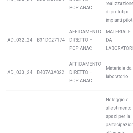
realizzazion
PCP ANAC
di prototipi
impianti pilot
AFFIDAMENTO
MATERIALE
AD_032_24
B31DC27174
DIRETTO –
DA
PCP ANAC
LABORATOR
AFFIDAMENTO
Materiale da
AD_033_24
B407A3A022
DIRETTO –
laboratorio
PCP ANAC
Noleggio e
allestimento
spazi per la
partecipazio
all’evento