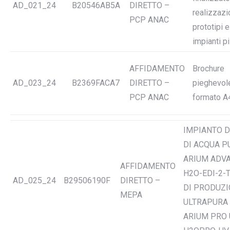
AD_021_24
B20546AB5A
DIRETTO –
realizzazi
PCP ANAC
prototipi e
impianti pi
AFFIDAMENTO
Brochure
AD_023_24
B2369FACA7
DIRETTO –
pieghevole
PCP ANAC
formato A
IMPIANTO D
DI ACQUA PU
ARIUM ADVA
AFFIDAMENTO
H2O-EDI-2-
AD_025_24
B29506190F
DIRETTO –
DI PRODUZI
MEPA
ULTRAPURA 
ARIUM PRO U