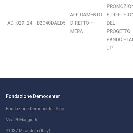
PROMOZIO
AFFIDAMENTO
E DIFFUSIO
AD_029_24
B2C40DAED5
DIRETTO –
DEL
MEPA
PROGETTO
BANDO STA
UP
Fondazione Democenter
Fondazione Democenter-Sipe
Via 29 Maggio 6
41037 Mirandola (Italy)