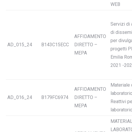
WEB
Servizi di 
di dissemi
AFFIDAMENTO
per divulg
AD_015_24
B143C15ECC
DIRETTO –
progetti 
MEPA
Emilia Ro
2021 -20
Materiale 
AFFIDAMENTO
laboratori
AD_016_24
B179FC6974
DIRETTO –
Reattivi p
MEPA
laboratori
MATERIAL
LABORAT