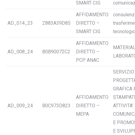
SMART CIG
comunicaz
AFFIDAMENTO
consulenz
AD_014_23
Z883A39D85
DIRETTO –
trasferim
SMART CIG
tecnologi
AFFIDAMENTO
MATERIAL
AD_008_24
B0B90072C2
DIRETTO –
LABORAT
PCP ANAC
SERVIZIO
PROGETT
GRAFICA 
AFFIDAMENTO
STAMPAT
AD_009_24
B0C973D823
DIRETTO –
ATTIVITA’
MEPA
COMUNIC
E PROMO
E SVILUP