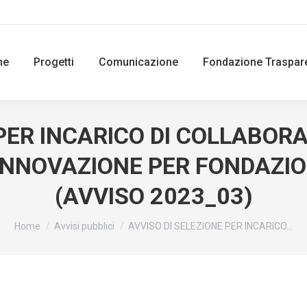
ne
Progetti
Comunicazione
Fondazione Traspar
PER INCARICO DI COLLABORA
INNOVAZIONE PER FONDAZI
(AVVISO 2023_03)
You are here:
Home
Avvisi pubblici
AVVISO DI SELEZIONE PER INCARICO…