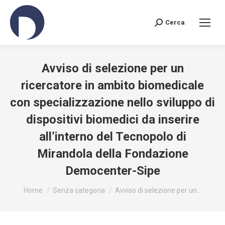
Cerca
Search:
Avviso di selezione per un
ricercatore in ambito biomedicale
con specializzazione nello sviluppo di
dispositivi biomedici da inserire
all’interno del Tecnopolo di
Mirandola della Fondazione
Democenter-Sipe
You are here:
Home
Senza categoria
Avviso di selezione per un…