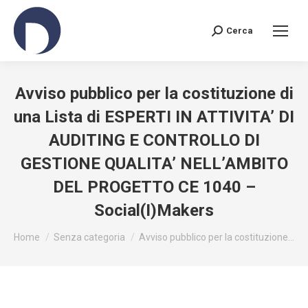
Cerca
Search:
Avviso pubblico per la costituzione di
una Lista di ESPERTI IN ATTIVITA’ DI
AUDITING E CONTROLLO DI
GESTIONE QUALITA’ NELL’AMBITO
DEL PROGETTO CE 1040 –
Social(I)Makers
You are here:
Home
Senza categoria
Avviso pubblico per la costituzione…