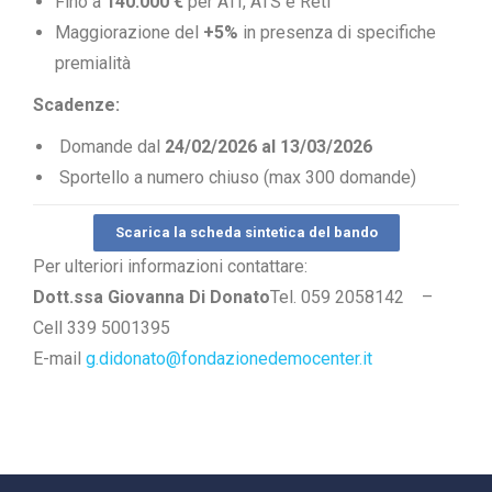
Fino a
140.000 €
per ATI, ATS e Reti
Maggiorazione del
+5%
in presenza di specifiche
premialità
Scadenze:
Domande dal
24/02/2026 al 13/03/2026
Sportello a numero chiuso (max 300 domande)
Scarica la scheda sintetica del bando
Per ulteriori informazioni contattare:
Dott.ssa Giovanna Di Donato
Tel. 059 2058142 –
Cell 339 5001395
E-mail
g.didonato@fondazionedemocenter.it