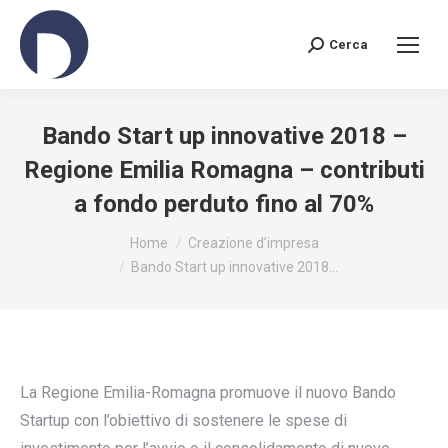
Cerca
Search:
Bando Start up innovative 2018 –
Regione Emilia Romagna – contributi
a fondo perduto fino al 70%
You are here:
Home
Creazione d’impresa
Bando Start up innovative 2018…
La Regione Emilia-Romagna promuove il nuovo Bando
Startup con l’obiettivo di sostenere le spese di