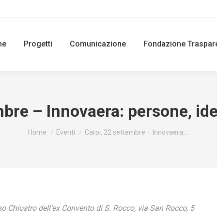
ne
Progetti
Comunicazione
Fondazione Traspar
mbre – Innovaera: persone, i
You are here:
Home
Eventi
Carpi, 22 settembre – Innovaera:…
o Chiostro dell’ex Convento di S. Rocco, via San Rocco, 5