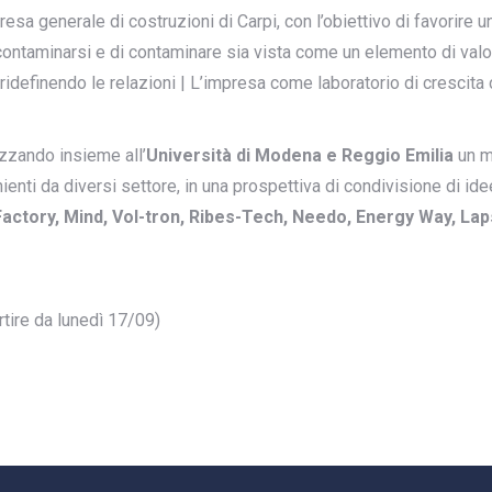
presa generale di costruzioni di Carpi, con l’obiettivo di favorir
i contaminarsi e di contaminare sia vista come un elemento di valo
ridefinendo le relazioni | L’impresa come laboratorio di crescita civ
izzando insieme all’
Università di Modena e Reggio Emilia
un m
enti da diversi settore, in una prospettiva di condivisione di idee
actory, Mind, Vol-tron, Ribes-Tech, Needo, Energy Way, Lap
rtire da lunedì 17/09)