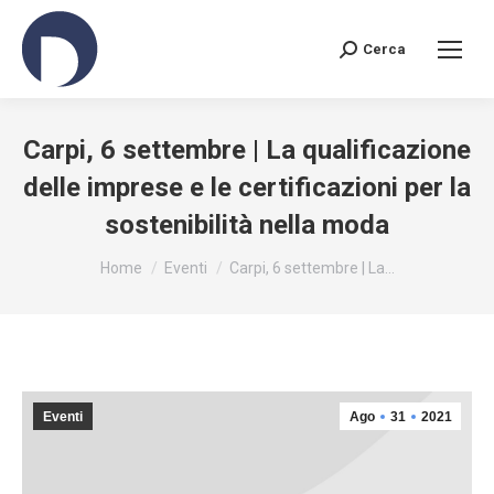
Cerca
Search:
Carpi, 6 settembre | La qualificazione
delle imprese e le certificazioni per la
sostenibilità nella moda
You are here:
Home
Eventi
Carpi, 6 settembre | La…
Eventi
Ago
31
2021