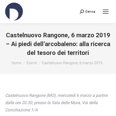
Cerca
Search:
Castelnuovo Rangone, 6 marzo 2019
– Ai piedi dell’arcobaleno: alla ricerca
del tesoro dei territori
You are here:
Home
Eventi
Castelnuovo Rangone, 6 marzo 2019…
Castelnuovo Rangone (MO), mercoledì 6 marzo a partire
dalle ore 20.30, presso la Sala delle Mura, Via della
Conciliazione 1/A