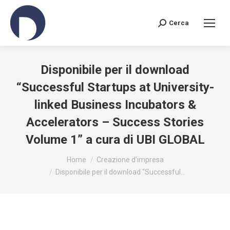
Cerca
Search:
Disponibile per il download
“Successful Startups at University-
linked Business Incubators &
Accelerators – Success Stories
Volume 1” a cura di UBI GLOBAL
You are here:
Home
Creazione d’impresa
Disponibile per il download “Successful…