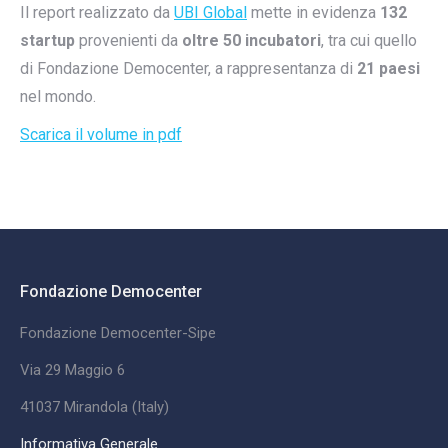
Il report realizzato da
UBI Global
mette in evidenza
132
startup
provenienti da
oltre 50 incubatori
, tra cui quello
di Fondazione Democenter, a rappresentanza di
21 paesi
nel mondo.
Scarica il volume in pdf
Fondazione Democenter
Fondazione Democenter-Sipe
Via 29 Maggio 6
41037 Mirandola (Italy)
Informativa Generale