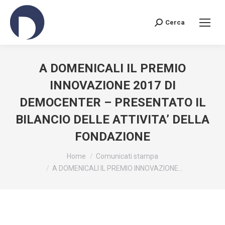
Cerca
Search:
A DOMENICALI IL PREMIO
INNOVAZIONE 2017 DI
DEMOCENTER – PRESENTATO IL
BILANCIO DELLE ATTIVITA’ DELLA
FONDAZIONE
You are here:
Home
Comunicati stampa
A DOMENICALI IL PREMIO INNOVAZIONE…