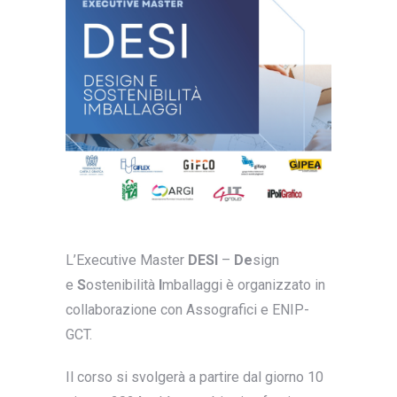
L’Executive Master
DESI
–
De
sign
e
S
ostenibilità
I
mballaggi è organizzato in
collaborazione con Assografici e ENIP-
GCT.
Il corso si svolgerà a partire dal giorno 10