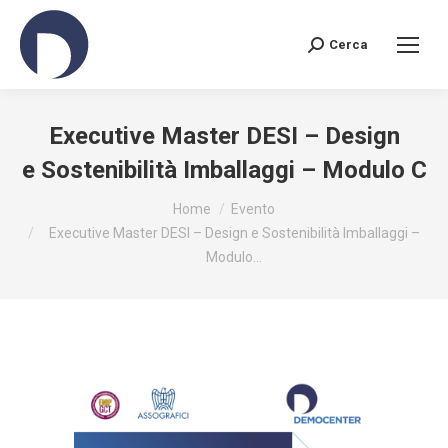
Cerca
Search:
Executive Master DESI – Design
e Sostenibilità Imballaggi – Modulo C
You are here:
Home
Evento
Executive Master DESI – Design e Sostenibilità Imballaggi –
Modulo…