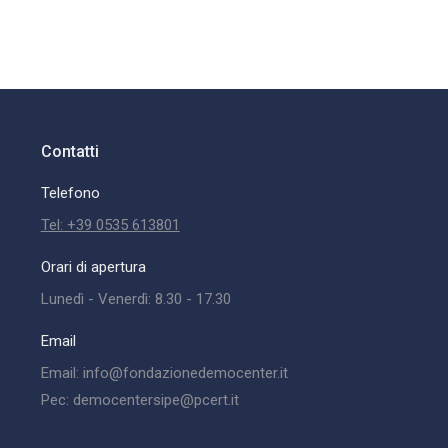
Contatti
Telefono
Tel: +39 0535 613801
Orari di apertura
Lunedì - Venerdì: 8.30 - 17.30
Email
Email: info@fondazionedemocenter.it
Pec: democentersipe@pcert.it