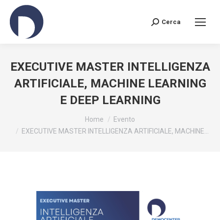
Cerca
Search:
EXECUTIVE MASTER INTELLIGENZA
ARTIFICIALE, MACHINE LEARNING
E DEEP LEARNING
You are here:
Home
Evento
EXECUTIVE MASTER INTELLIGENZA ARTIFICIALE, MACHINE…