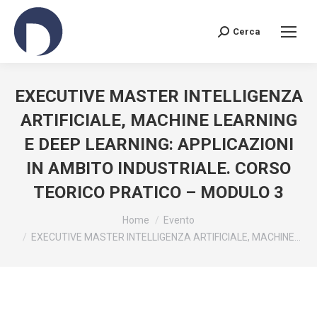
Cerca
Search:
EXECUTIVE MASTER INTELLIGENZA
ARTIFICIALE, MACHINE LEARNING
E DEEP LEARNING: APPLICAZIONI
IN AMBITO INDUSTRIALE. CORSO
TEORICO PRATICO – MODULO 3
You are here:
Home
Evento
EXECUTIVE MASTER INTELLIGENZA ARTIFICIALE, MACHINE…