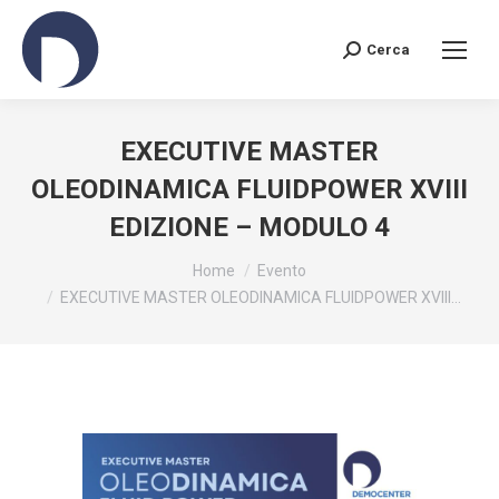
Cerca
Search:
EXECUTIVE MASTER
OLEODINAMICA FLUIDPOWER XVIII
EDIZIONE – MODULO 4
You are here:
Home
Evento
EXECUTIVE MASTER OLEODINAMICA FLUIDPOWER XVIII…