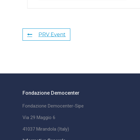
PRV Event
Fondazione Democenter
Fondazione Democenter-Sipe
Via 29 Maggio 6
41037 Mirandola (Italy)