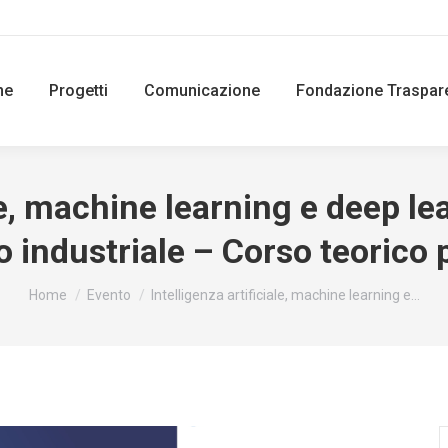
ne
Progetti
Comunicazione
Fondazione Traspar
le, machine learning e deep le
 industriale – Corso teorico 
You are here:
Home
Evento
Intelligenza artificiale, machine learning e…