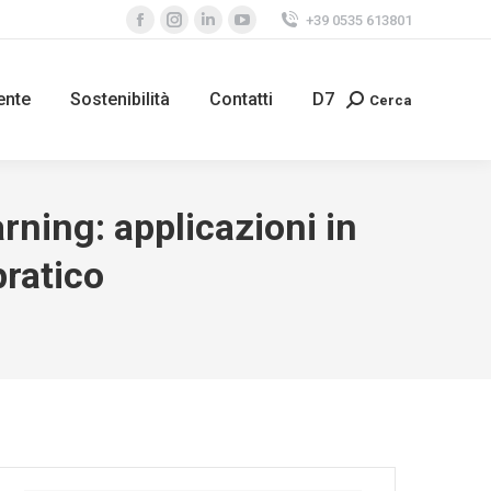
+39 0535 613801
Facebook
Instagram
Linkedin
YouTube
page
page
page
page
opens
opens
opens
opens
ente
Sostenibilità
Contatti
D7
Cerca
Search:
in
in
in
in
new
new
new
new
window
window
window
window
arning: applicazioni in
pratico