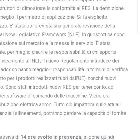
ruttori di dimostrare la conformità ai RES. La definizione
 meglio il perimetro di applicazione. Si fa esplicito
a. E’ stata poi prevista una generale revisione della
 al New Legislative Framework (NLF). In quest’ottica sono
mmissione sul mercato e la messa in servizio. È stata
le, per meglio chiarire le responsabilità di chi apporta
allineamento all’NLF, il nuovo Regolamento introduce dei
he adesso hanno maggiori responsabilità in termini di verifica
to per i prodotti realizzati fuori dall’UE), nonché nuovi
o. Sono stati introdotti nuovi RES per tener conto, ad
e dei software di comando delle macchine. Viene ora
ribuzione elettrica aeree. Tutto ciò impatterà sulle attuali
nziali allineamenti, potranno perdere la capacità di fornire
lessiva di
14 ore svolte in presenza
, si pone quindi