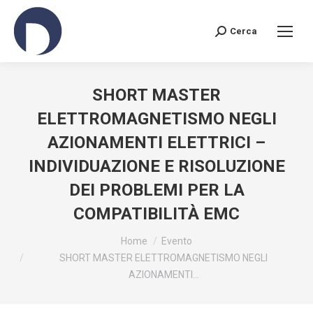
Cerca
Search:
SHORT MASTER
ELETTROMAGNETISMO NEGLI
AZIONAMENTI ELETTRICI –
INDIVIDUAZIONE E RISOLUZIONE
DEI PROBLEMI PER LA
COMPATIBILITÀ EMC
You are here:
Home
Evento
SHORT MASTER ELETTROMAGNETISMO NEGLI
AZIONAMENTI…