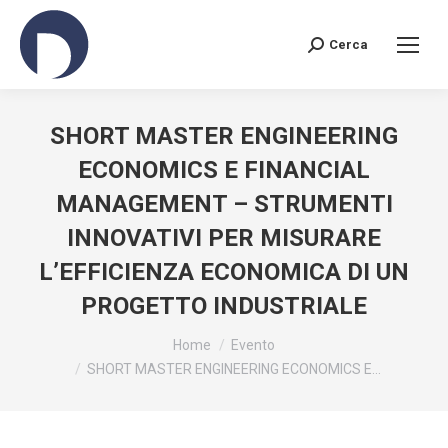
Cerca
Search:
SHORT MASTER ENGINEERING
ECONOMICS E FINANCIAL
MANAGEMENT – STRUMENTI
INNOVATIVI PER MISURARE
L’EFFICIENZA ECONOMICA DI UN
PROGETTO INDUSTRIALE
You are here:
Home
Evento
SHORT MASTER ENGINEERING ECONOMICS E…