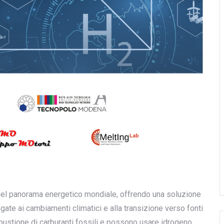
 nel panorama energetico mondiale, offrendo una soluzione
legate ai cambiamenti climatici e alla transizione verso fonti
mbustione di carburanti fossili e possono usare idrogeno