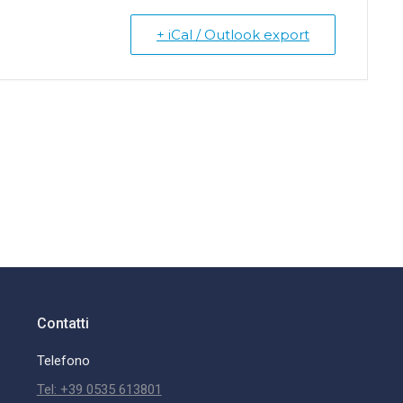
+ iCal / Outlook export
Contatti
Telefono
Tel: +39 0535 613801