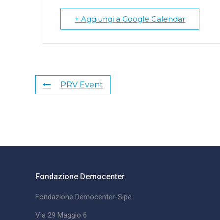
+ Aggiungi a Google Calendar
PRV Event
Fondazione Democenter
Fondazione Democenter-Sipe
Via 29 Maggio 6