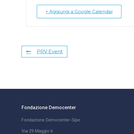
+ Aggiungi a Google Calendar
PRV Event
Fondazione Democenter
Fondazione Democenter-Sipe
Via 29 Maggio 6