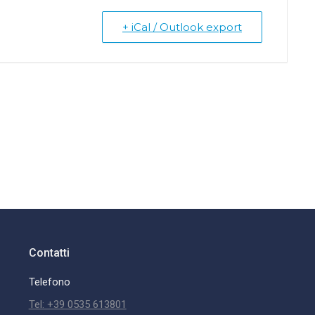
+ iCal / Outlook export
Contatti
Telefono
Tel: +39 0535 613801