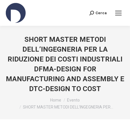
Cerca
Search:
SHORT MASTER METODI
DELL’INGEGNERIA PER LA
RIDUZIONE DEI COSTI INDUSTRIALI
DFMA-DESIGN FOR
MANUFACTURING AND ASSEMBLY E
DTC-DESIGN TO COST
You are here:
Home
Evento
SHORT MASTER METODI DELL’INGEGNERIA PER…