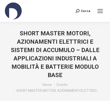
Cerca
Search:
SHORT MASTER MOTORI,
AZIONAMENTI ELETTRICI E
SISTEMI DI ACCUMULO – DALLE
APPLICAZIONI INDUSTRIALI A
MOBILITÀ E BATTERIE MODULO
BASE
You are here:
Home
Evento
SHORT MASTER MOTORI, AZIONAMENTI ELETTRICI…