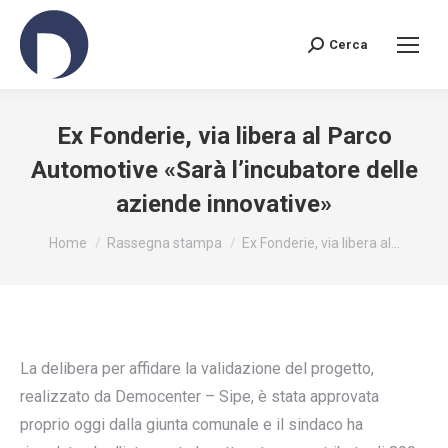
Cerca
Search:
Ex Fonderie, via libera al Parco
Automotive «Sarà l’incubatore delle
aziende innovative»
You are here:
Home
Rassegna stampa
Ex Fonderie, via libera al…
La delibera per affidare la validazione del progetto,
realizzato da Democenter – Sipe, è stata approvata
proprio oggi dalla giunta comunale e il sindaco ha