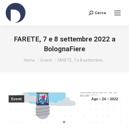
Cerca
Search:
FARETE, 7 e 8 settembre 2022 a
BolognaFiere
You are here:
Home
Eventi
FARETE, 7 e 8 settembre…
Eventi
Ago
24
2022