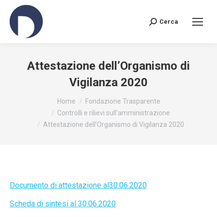
Cerca
Search:
Attestazione dell’Organismo di
Vigilanza 2020
You are here:
Home
Fondazione Trasparente
Controlli e rilievi sull’amministrazione
Attestazione dell’Organismo di Vigilanza 2020
Documento di attestazione al30.06.2020
Scheda di sintesi al 30.06.2020