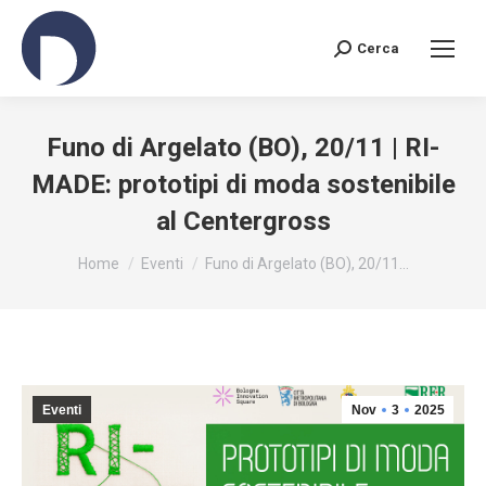
Cerca
Search:
Funo di Argelato (BO), 20/11 | RI-
MADE: prototipi di moda sostenibile
al Centergross
You are here:
Home
Eventi
Funo di Argelato (BO), 20/11…
Eventi
Nov
3
2025