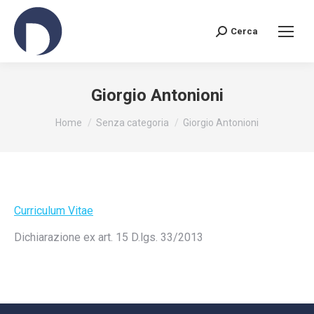
Cerca
Search:
Giorgio Antonioni
You are here:
Home
Senza categoria
Giorgio Antonioni
Curriculum Vitae
Dichiarazione ex art. 15 D.lgs. 33/2013